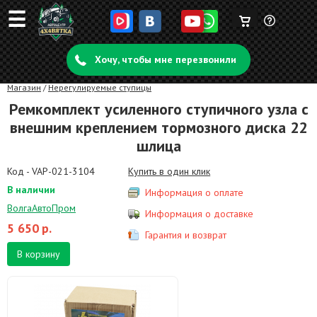
☰
Корзина
Задать
пуста
Хочу, чтобы мне перезвонили
вопрос
Магазин
/
Нерегулируемые ступицы
Ремкомплект усиленного ступичного узла с
внешним креплением тормозного диска 22
шлица
Код - VAP-021-3104
Купить в один клик
В наличии
Информация о оплате
ВолгаАвтоПром
Информация о доставке
5 650
р.
Гарантия и возврат
В корзину