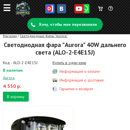
☰
Корзина
Задать
пуста
Хочу, чтобы мне перезвонили
вопрос
Магазин
/
Светодиодные фары "Aurora"
Светодиодная фара "Aurora" 40W дальнего
света (ALO-2-E4E15J)
Код - ALO-2-E4E15J
Купить в один клик
В наличии
Информация о оплате
Aurora
Информация о доставке
4 550
р.
Гарантия и возврат
В корзину