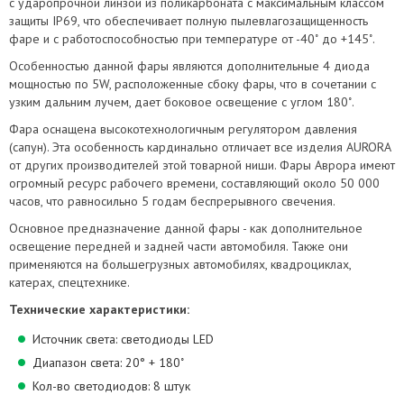
с ударопрочной линзой из поликарбоната с максимальным классом
защиты IP69, что обеспечивает полную пылевлагозащищенность
фаре и с работоспособностью при температуре от -40˚ до +145˚.
Особенностью данной фары являются дополнительные 4 диода
мощностью по 5W, расположенные сбоку фары, что в сочетании с
узким дальним лучем, дает боковое освещение с углом 180˚.
Фара оснащена высокотехнологичным регулятором давления
(сапун). Эта особенность кардинально отличает все изделия AURORA
от других производителей этой товарной ниши. Фары Аврора имеют
огромный ресурс рабочего времени, составляющий около 50 000
часов, что равносильно 5 годам беспрерывного свечения.
Основное предназначение данной фары - как дополнительное
освещение передней и задней части автомобиля. Также они
применяются на большегрузных автомобилях, квадроциклах,
катерах, спецтехнике.
Технические характеристики:
Источник света: светодиоды LED
Диапазон света: 20° + 180˚
Кол-во светодиодов: 8 штук