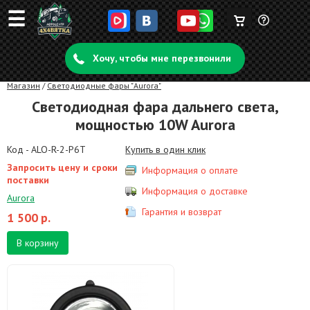
☰
Корзина
Задать
пуста
Хочу, чтобы мне перезвонили
вопрос
Магазин
/
Светодиодные фары "Aurora"
Светодиодная фара дальнего света,
мощностью 10W Aurora
Код - ALO-R-2-P6T
Купить в один клик
Запросить цену и сроки
Информация о оплате
поставки
Информация о доставке
Aurora
Гарантия и возврат
1 500
р.
В корзину