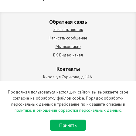
Обратная связь
Заказать звонок
Написать сообщение
Мы вконтакте
ВК Видео канал
Контакты
Киров, ул.Сурикова, д.14А.
схема проезда
+7 (912) 827-92-55
Продолжая пользоваться настоящим сайтом вы выражаете свое
согласие на обработку файлов cookie. Порядок обработки
ИП Позолотин Евгений Валерьевич
персональных данных и требование по их защите описаны в
ИНН 434537218055 / ОГРН ИП 309434505600123 от 25.02.2009
политике, в отношении обработки персональных данных
.
2009-2026 © Все права защищены. Копирование материалов
Принять
запрещено. Отправляя любую форму на сайте, вы соглашаетесь с