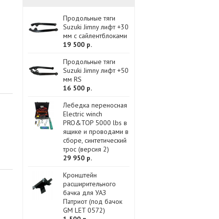
Продольные тяги
Suzuki Jimny лифт +30
мм с сайлентблоками
19 500 р.
Продольные тяги
Suzuki Jimny лифт +50
мм RS
16 500 р.
Лебедка переносная
Electric winch
PRO&TOP 5000 lbs в
ящике и проводами в
сборе, синтетический
трос (версия 2)
29 950 р.
Кронштейн
расширительного
бачка для УАЗ
Патриот (под бачок
GM LET 0572)