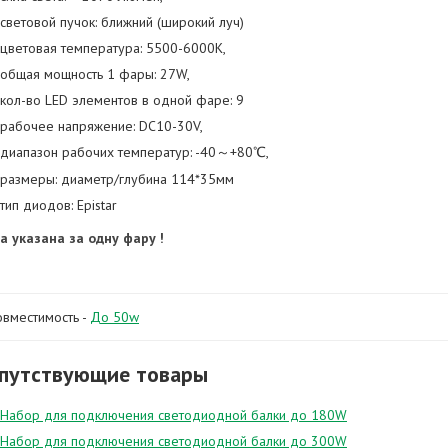
световой пучок: ближний (широкий луч)
цветовая температура: 5500-6000K,
общая мощность 1 фары: 27W,
кол-во LED элементов в одной фаре: 9
рабочее напряжение: DC10-30V,
диапазон рабочих температур: -40～+80℃,
размеры: диаметр/глубина 114*35мм
тип диодов: Epistar
а указана за одну фару !
овместимость -
До 50w
путствующие товары
Набор для подключения светодиодной балки до 180W
Набор для подключения светодиодной балки до 300W