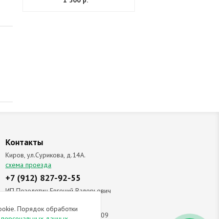
1 500 р.
Контакты
Киров, ул.Сурикова, д.14А.
схема проезда
+7 (912) 827-92-55
ИП Позолотин Евгений Валерьевич
ИНН 434537218055 / ОГРН ИП
ookie. Порядок обработки
309434505600123 от 25.02.2009
и персональных данных
.