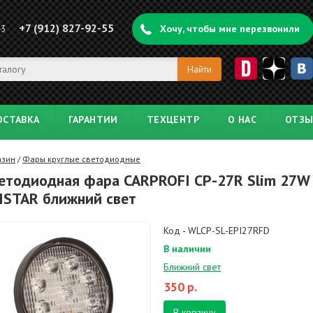
+7 (912) 827-92-55
43
Хочу, чтобы мне перезвонили
ОСТАВКА
ГАРАНТИИ
ТЕХЦЕНТР
О НАС
ОТЗ
азин
/
Фары круглые светодиодные
етодиодная фара CARPROFI CP-27R Slim 27W
ISTAR ближний свет
Код - WLCP-SL-EPI27RFD
В наличии
Ближний свет
350
р.
В корзину