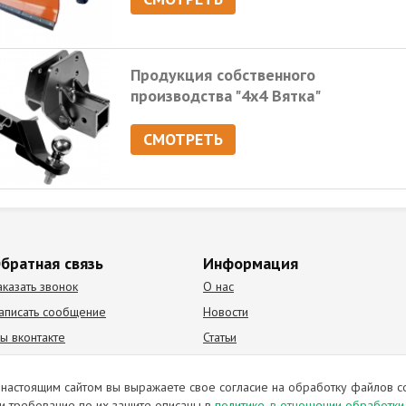
Продукция собственного
производства "4х4 Вятка"
СМОТРЕТЬ
братная связь
Информация
аказать звонок
О нас
аписать сообщение
Новости
ы вконтакте
Статьи
К Видео канал
Партнеры
настоящим сайтом вы выражаете свое согласие на обработку файлов c
и требование по их защите описаны в
политике, в отношении обработк