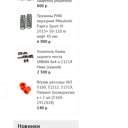
защитной решеткой
800 р.
Пружины РИФ
передние Mitsubishi
Pajero Sport III
2015+ 50-110 кг
лифт 45 мм
6 000 р.
Усилитель балки
заднего моста
URBAN 4x4 и 21214
Нива (задний)
2 500 р.
Втулки рессоры УАЗ
3160, 31512, 31519,
Патриот (полиуретан)
к-т 2 шт (3160-
2912028)
140 р.
Новинки