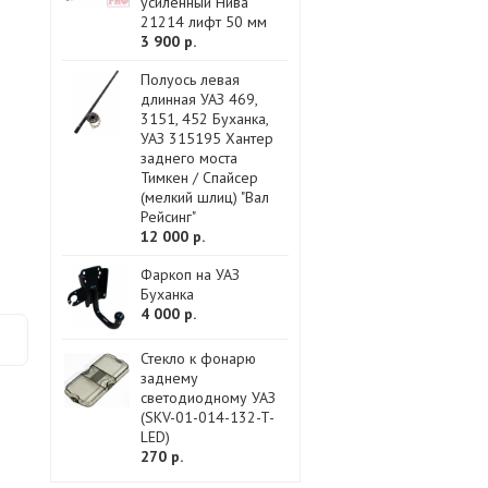
усиленный Нива
21214 лифт 50 мм
3 900 р.
Полуось левая
длинная УАЗ 469,
3151, 452 Буханка,
УАЗ 315195 Хантер
заднего моста
Тимкен / Спайсер
(мелкий шлиц) "Вал
Рейсинг"
12 000 р.
Фаркоп на УАЗ
Буханка
4 000 р.
Стекло к фонарю
заднему
светодиодному УАЗ
(SKV-01-014-132-T-
LED)
270 р.