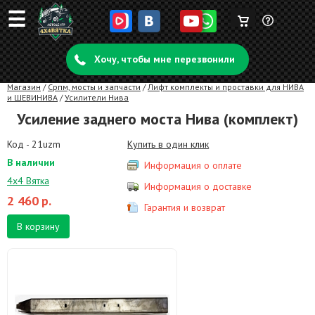
☰
Корзина
Задать
пуста
Хочу, чтобы мне перезвонили
вопрос
Магазин
/
Српм, мосты и запчасти
/
Лифт комплекты и проставки для НИВА
и ШЕВИНИВА
/
Усилители Нива
Усиление заднего моста Нива (комплект)
Код - 21uzm
Купить в один клик
В наличии
Информация о оплате
4х4 Вятка
Информация о доставке
2 460
р.
Гарантия и возврат
В корзину