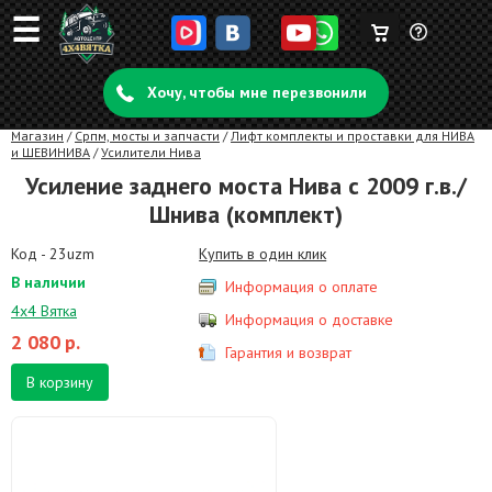
☰
Корзина
Задать
пуста
Хочу, чтобы мне перезвонили
вопрос
Магазин
/
Српм, мосты и запчасти
/
Лифт комплекты и проставки для НИВА
и ШЕВИНИВА
/
Усилители Нива
Усиление заднего моста Нива с 2009 г.в./
Шнива (комплект)
Код - 23uzm
Купить в один клик
В наличии
Информация о оплате
4х4 Вятка
Информация о доставке
2 080
р.
Гарантия и возврат
В корзину