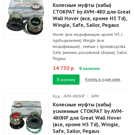
Колесные муфты (хабы)
СТОКРАТ by AVM-480 для Great
Wall Hover (все, кроме H5 Td),
Wingle, Safe, Sailor, Pegaus
Hover (все модификации, кроме Н5 с
турбодизелем), Wingle (все
модификации) , снятые с производства
Safe (именно российской сборки), Sailor,
Pegaus.
14 750 р.
В наличии
Купить в один клик
В корзину
Код - AVM-480HP
|
AVM
Колесные муфты (хабы)
усиленные СТОКРАТ by AVM-
480HP для Great Wall Hover
(все, кроме H5 Td), Wingle,
Safe, Sailor, Pegaus