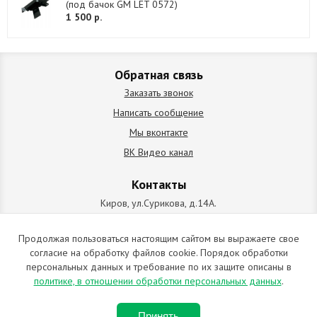
(под бачок GM LET 0572)
1 500 р.
Обратная связь
Заказать звонок
Написать сообщение
Мы вконтакте
ВК Видео канал
Контакты
Киров, ул.Сурикова, д.14А.
схема проезда
+7 (912) 827-92-55
Продолжая пользоваться настоящим сайтом вы выражаете свое
согласие на обработку файлов cookie. Порядок обработки
ИП Позолотин Евгений Валерьевич
персональных данных и требование по их защите описаны в
ИНН 434537218055 / ОГРН ИП 309434505600123 от 25.02.2009
политике, в отношении обработки персональных данных
.
2009-2026 © Все права защищены. Копирование материалов
Принять