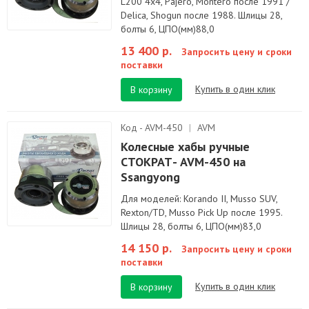
L200 4x4, Pajero, Montero после 1991 /
Delica, Shogun после 1988. Шлицы 28,
болты 6, ЦПО(мм)88,0
13 400 р.
Запросить цену и сроки
поставки
Купить в один клик
В корзину
Код - AVM-450
|
AVM
Колесные хабы ручные
СТОКРАТ- AVM-450 на
Ssangyong
Для моделей: Korando II, Musso SUV,
Rexton/TD, Musso Pick Up после 1995.
Шлицы 28, болты 6, ЦПО(мм)83,0
14 150 р.
Запросить цену и сроки
поставки
Купить в один клик
В корзину