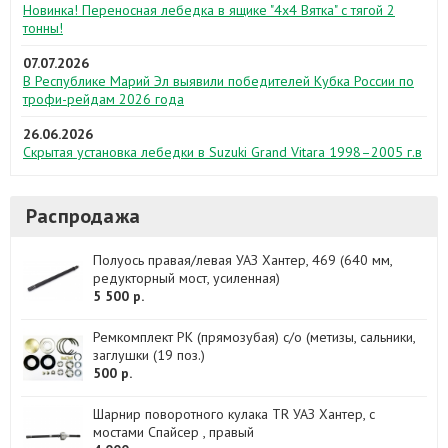
Новинка! Переносная лебедка в ящике "4х4 Вятка" с тягой 2
тонны!
07.07.2026
В Республике Марий Эл выявили победителей Кубка России по
трофи-рейдам 2026 года
26.06.2026
Скрытая установка лебедки в Suzuki Grand Vitara 1998–2005 г.в
Распродажа
Полуось правая/левая УАЗ Хантер, 469 (640 мм,
редукторный мост, усиленная)
5 500 р.
Ремкомплект РК (прямозубая) с/о (метизы, сальники,
заглушки (19 поз.)
500 р.
Шарнир поворотного кулака TR УАЗ Хантер, с
мостами Спайсер , правый