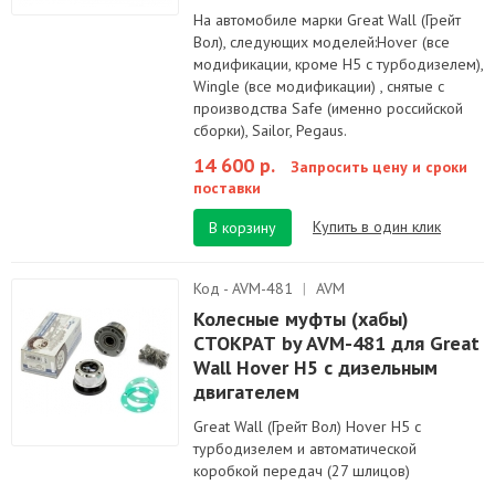
На автомобиле марки Great Wall (Грейт
Вол), следующих моделей:Hover (все
модификации, кроме Н5 с турбодизелем),
Wingle (все модификации) , снятые с
производства Safe (именно российской
сборки), Sailor, Pegaus.
14 600 р.
Запросить цену и сроки
поставки
Купить в один клик
В корзину
Код - AVM-481
|
AVM
Колесные муфты (хабы)
СТОКРАТ by AVM-481 для Great
Wall Hover H5 с дизельным
двигателем
Great Wall (Грейт Вол) Hover Н5 с
турбодизелем и автоматической
коробкой передач (27 шлицов)