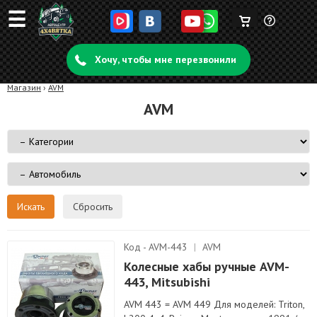
☰
Корзина
Задать
пуста
Хочу, чтобы мне перезвонили
вопрос
Магазин
›
AVM
AVM
Сбросить
Код - AVM-443
|
AVM
Колесные хабы ручные AVM-
443, Mitsubishi
AVM 443 = AVM 449 Для моделей: Triton,