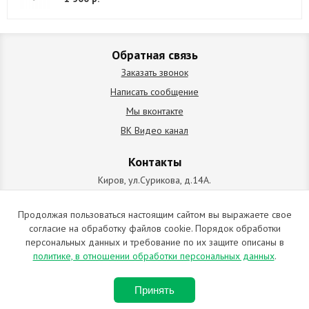
Обратная связь
Заказать звонок
Написать сообщение
Мы вконтакте
ВК Видео канал
Контакты
Киров, ул.Сурикова, д.14А.
схема проезда
+7 (912) 827-92-55
Продолжая пользоваться настоящим сайтом вы выражаете свое
согласие на обработку файлов cookie. Порядок обработки
ИП Позолотин Евгений Валерьевич
персональных данных и требование по их защите описаны в
ИНН 434537218055 / ОГРН ИП 309434505600123 от 25.02.2009
политике, в отношении обработки персональных данных
.
2009-2026 © Все права защищены. Копирование материалов
Принять
запрещено. Отправляя любую форму на сайте, вы соглашаетесь с