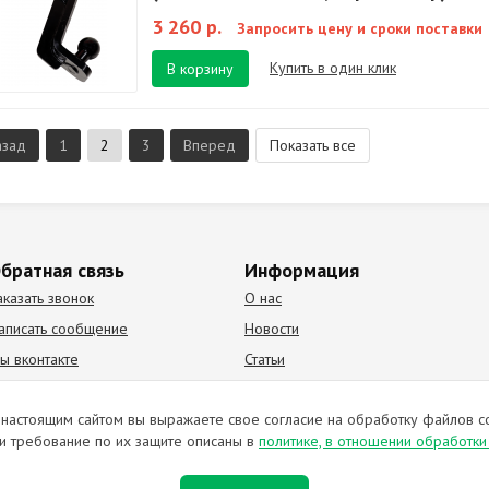
3 260 р.
Запросить цену и сроки поставки
Купить в один клик
В корзину
азад
1
2
3
Вперед
Показать все
братная связь
Информация
аказать звонок
О нас
аписать сообщение
Новости
ы вконтакте
Статьи
К Видео канал
Партнеры
настоящим сайтом вы выражаете свое согласие на обработку файлов c
и требование по их защите описаны в
политике, в отношении обработк
ирование материалов запрещено. Отправляя любую форму на сайте, в