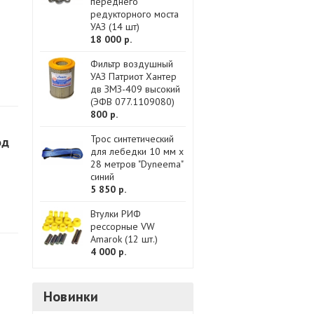
переднего
редукторного моста
УАЗ (14 шт)
18 000 р.
Фильтр воздушный
УАЗ Патриот Хантер
дв ЗМЗ-409 высокий
(ЭФВ 077.1109080)
800 р.
Трос синтетический
од
для лебедки 10 мм x
28 метров "Dyneema"
синий
5 850 р.
Втулки РИФ
рессорные VW
Amarok (12 шт.)
4 000 р.
Новинки