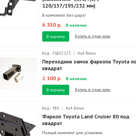
120/157/195/232 мм)
В комплекте без шара!
6 350 р.
В наличии
Купить в один клик
В корзину
Код - Пф02123
|
4х4 Вятка
Переходник замок фаркопа Toyota п
квадрат
2 100 р.
В наличии
Купить в один клик
В корзину
Код - f80
|
4х4 Вятка
Фаркоп Toyota Land Cruiser 80 под
квадрат
Полный комплект для установки.