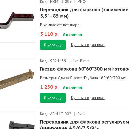
Код - HBM-LT-009
|
РИФ
Переходник для фаркопа (занижение
3,5" - 85 мм)
В комплекте нет шара.
3 110 р.
В наличии
Купить в один клик
В корзину
Код - 9024439
|
4х4 Вятка
Гнездо фаркопа 60*60*300 мм готово
Размеры: Длина*Высота*Глубина - 60*60*300 мм.
1 250 р.
В наличии
Купить в один клик
В корзину
Код - ABM-LT-002
|
РИФ
Переходник для фаркопа регулируе
(занижение 4,5/6/7,5/9" -