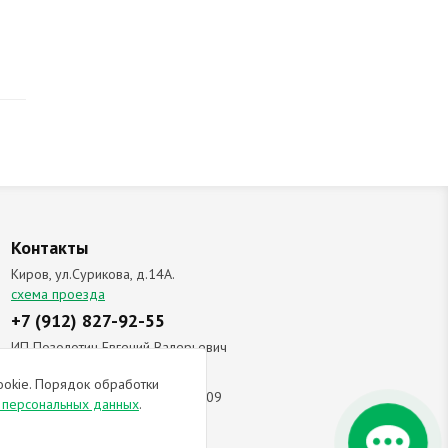
Контакты
Киров, ул.Сурикова, д.14А.
схема проезда
+7 (912) 827-92-55
ИП Позолотин Евгений Валерьевич
ИНН 434537218055 / ОГРН ИП
ookie. Порядок обработки
309434505600123 от 25.02.2009
и персональных данных
.
ы соглашаетесь с
политикой