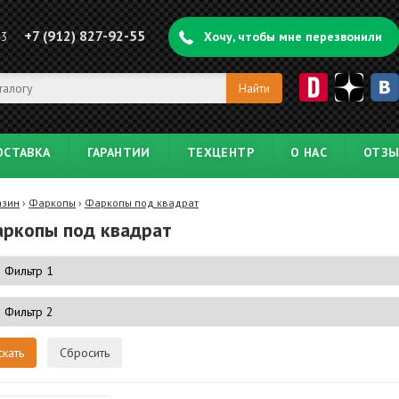
+7 (912) 827-92-55
43
Хочу, чтобы мне перезвонили
ОСТАВКА
ГАРАНТИИ
ТЕХЦЕНТР
О НАС
ОТЗ
азин
›
Фаркопы
›
Фаркопы под квадрат
ркопы под квадрат
Сбросить