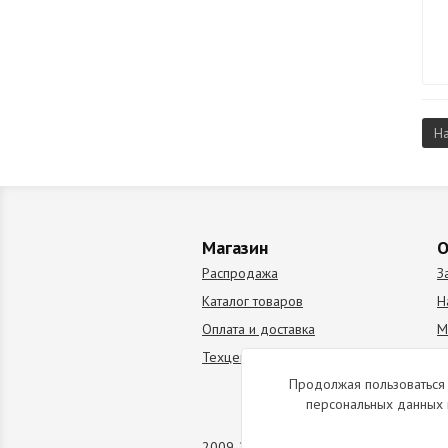
Н
Магазин
О
Распродажа
З
Каталог товаров
Н
Оплата и доставка
М
Техцентр
В
Продолжая пользоваться 
персональных данных 
2009-2026 © Все права защищены. Коп