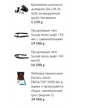
Крепление реечного
домкрата (Hi-Lift, Hi-
Jack) за квадратную
трубу багажника
1 150 р.
Продольные тяги
Suzuki Jimny лифт +30
мм с сайлентблоками
19 500 р.
Продольные тяги
Suzuki Jimny лифт +50
мм RS
16 500 р.
Лебедка переносная
Electric winch
PRO&TOP 5000 lbs в
ящике и проводами в
сборе, синтетический
трос (версия 2)
29 950 р.