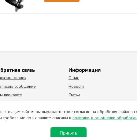
братная связь
Информация
аказать звонок
О нас
аписать сообщение
Новости
ы вконтакте
Статьи
К Видео канал
Партнеры
настоящим сайтом вы выражаете свое согласие на обработку файлов c
и требование по их защите описаны в
политике, в отношении обработк
ирование материалов запрещено. Отправляя любую форму на сайте, в
Принять