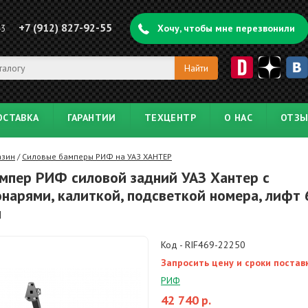
+7 (912) 827-92-55
43
Хочу, чтобы мне перезвонили
ОСТАВКА
ГАРАНТИИ
ТЕХЦЕНТР
О НАС
ОТЗ
азин
/
Силовые бамперы РИФ на УАЗ ХАНТЕР
мпер РИФ силовой задний УАЗ Хантер с
нарями, калиткой, подсветкой номера, лифт 
м
Код - RIF469-22250
Запросить цену и сроки постав
РИФ
42 740
р.