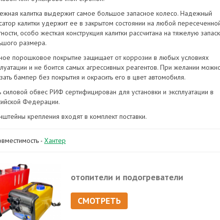
ежная калитка выдержит самое большое запасное колесо. Надежный
сатор калитки удержит ее в закрытом состоянии на любой пересеченно
ности, особо жесткая конструкция калитки рассчитана на тяжелую запас
ьшого размера.
ное порошковое покрытие защищает от коррозии в любых условиях
плуатации и не боится самых агрессивных реагентов. При желании можн
азать бампер без покрытия и окрасить его в цвет автомобиля.
ь силовой обвес РИФ сертифицирован для установки и эксплуатации в
сийской Федерации.
нштейны крепления входят в комплект поставки.
овместимость -
Хантер
отопители и подогреватели
СМОТРЕТЬ