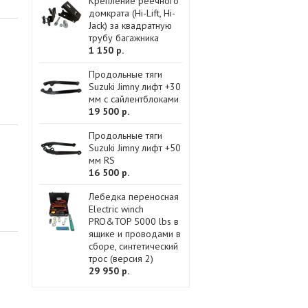
Крепление реечного
домкрата (Hi-Lift, Hi-
Jack) за квадратную
трубу багажника
1 150 р.
Продольные тяги
Suzuki Jimny лифт +30
мм с сайлентблоками
19 500 р.
Продольные тяги
Suzuki Jimny лифт +50
мм RS
16 500 р.
Лебедка переносная
Electric winch
PRO&TOP 5000 lbs в
ящике и проводами в
сборе, синтетический
трос (версия 2)
29 950 р.