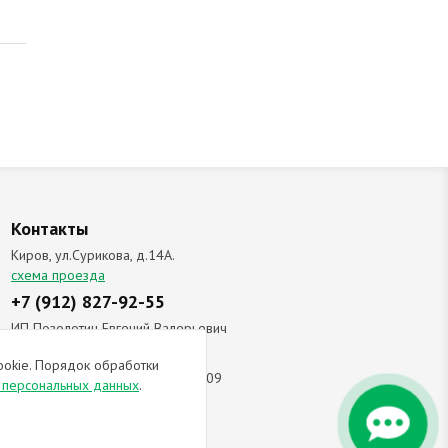
Контакты
Киров, ул.Сурикова, д.14А.
схема проезда
+7 (912) 827-92-55
ИП Позолотин Евгений Валерьевич
ИНН 434537218055 / ОГРН ИП
ookie. Порядок обработки
309434505600123 от 25.02.2009
и персональных данных
.
ы соглашаетесь с
политикой