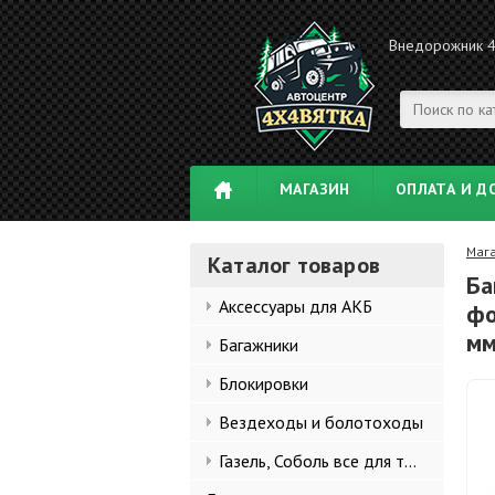
Внедорожник 
МАГАЗИН
ОПЛАТА И Д
Маг
Каталог товаров
Ба
Аксессуары для АКБ
фо
м
Багажники
Блокировки
Вездеходы и болотоходы
Газель, Соболь все для тюнинга