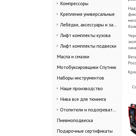
Компрессоры
Над
Крепления универсальные
фик
мест
Лебёдки, аксессуары и запчасти
бол
Лифт комплекты кузова
Чер
экс
Лифт комплекты подвески
зак
Масла и смазки
Вес
Рос
Мотобуксировщики Спутник
Кро
Наборы инструментов
С
Наше производство
Нива все для тюнинга
Отопители и подогреватели
Пневмоподвеска
Подарочные сертификаты