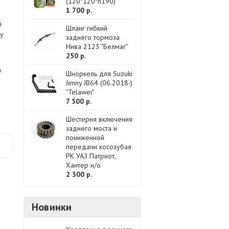
(120*120*h190)
1 700 р.
й
Шланг гибкий
ку
заднего тормоза
Нива 2123 "Белмаг"
250 р.
о
Шноркель для Suzuki
Jimny JB64 (06.2018-)
"Telawei"
7 500 р.
Шестерня включения
заднего моста и
пониженной
передачи косозубая
РК УАЗ Патриот,
Хантер н/о
2 300 р.
Новинки