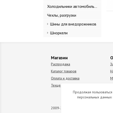
Холодильники автомобильные
Чехлы, разгрузки
Шины для внедорожников
Шноркели
Магазин
О
Распродажа
З
Каталог товаров
Н
Оплата и доставка
М
Техцентр
В
Продолжая пользоваться 
персональных данных 
2009-2026 © Все права защищены. Коп