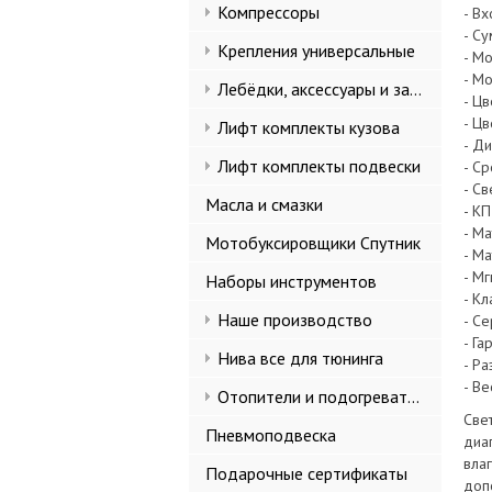
Компрессоры
- Вх
- С
Крепления универсальные
- М
- М
Лебёдки, аксессуары и запчасти
- Ц
- Ц
Лифт комплекты кузова
- Д
Лифт комплекты подвески
- С
- С
Масла и смазки
- К
- М
Мотобуксировщики Спутник
- М
- М
Наборы инструментов
- Кл
Наше производство
- Се
- Га
Нива все для тюнинга
- Р
- Ве
Отопители и подогреватели
Све
Пневмоподвеска
диа
вла
Подарочные сертификаты
доп