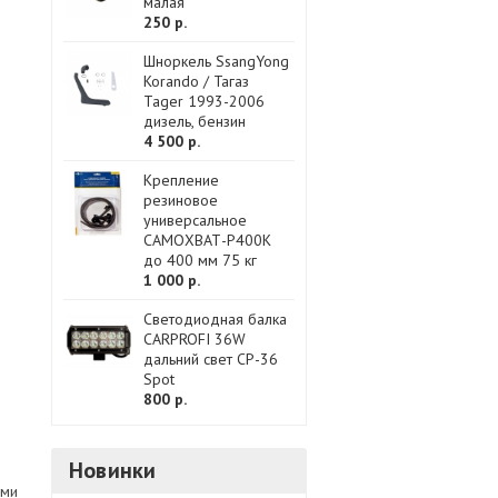
малая
250 р.
Шноркель SsangYong
Korando / Тагаз
Tager 1993-2006
дизель, бензин
4 500 р.
Крепление
резиновое
универсальное
САМОХВАТ-Р400K
до 400 мм 75 кг
1 000 р.
Светодиодная балка
CARPROFI 36W
дальний свет CP-36
Spot
800 р.
Новинки
ями