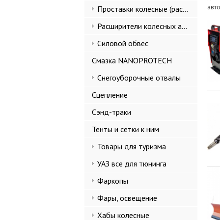
авт
Проставки колесные (расширители колеи)
Расширители колесных арок и брызговики
Силовой обвес
Смазка NANOPROTECH
Снегоуборочные отвалы
Сцепление
Сэнд-траки
Тенты и сетки к ним
Товары для туризма
УАЗ все для тюнинга
Фаркопы
Фары, освещение
Хабы колесные