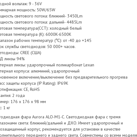
одной вольтаж: 9 - 36V
уммарная мощность: 50W/65W
ощность светового потока: ближний- 3450Lm
ощность светового потока: дальний- 4485Lm
ветовая температура(CCT): холодный белый
ветовая температура (К): 6000K-6500K
иапазон рабочих температур (℃): от -40 до +145
рок службы светодиодов: 50 000+ часов.
ветодиоды: CREE (США)
ПД линзы 94%
атериал линзы: ударопрочный поликарбонат Lexan
атериал корпуса: алюминий, ударопрочный
гновенное включение/выключение без предварительного прогрева
асс защиты корпуса (IP Rating): IP69K
ртификация: CE, RoHS
рантия: 2 года
азмер: 176 х 176 х 98 мм
с: 1 кг
тодиодная фара Aurora ALO-M1-С. Светодиодная фара с тремя
пазонами света: ближний/дальний и ДХО. Имеет ударопрочный и
гозащищенный корпус, рекомендуется для установки в качестве
олнительного переднего и заднего света. Совместимы со всеми модел