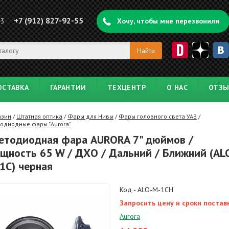
+7 (912) 827-92-55
43
Хочу, чтобы мне перезвонили
ОСТАВКА
ГАРАНТИИ
ТЕХЦЕНТР
О НАС
ОТЗ
азин
/
Штатная оптика
/
Фары для Нивы
/
Фары головного света УАЗ
/
одиодные фары "Aurora"
етодиодная фара AURORA 7" дюймов /
щность 65 W / ДХО / Дальний / Ближний (AL
1C) черная
Код - ALO-M-1CH
Запросить цену и сроки постав
Aurora