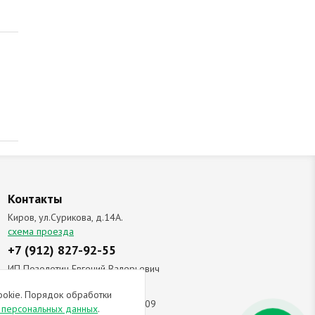
Контакты
Киров, ул.Сурикова, д.14А.
схема проезда
+7 (912) 827-92-55
ИП Позолотин Евгений Валерьевич
ИНН 434537218055 / ОГРН ИП
ookie. Порядок обработки
309434505600123 от 25.02.2009
и персональных данных
.