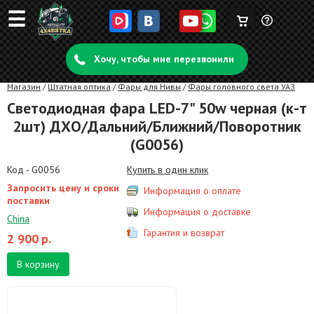
☰
Корзина
Задать
пуста
Хочу, чтобы мне перезвонили
вопрос
Магазин
/
Штатная оптика
/
Фары для Нивы
/
Фары головного света УАЗ
Светодиодная фара LED-7" 50w черная (к-т
2шт) ДХО/Дальний/Ближний/Поворотник
(G0056)
Код - G0056
Купить в один клик
Запросить цену и сроки
Информация о оплате
поставки
Информация о доставке
China
Гарантия и возврат
2 900
р.
В корзину