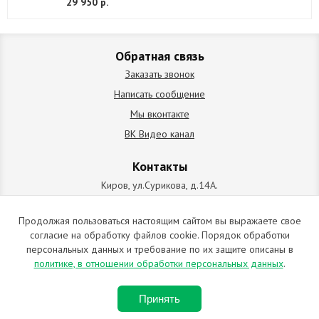
29 950 р.
Обратная связь
Заказать звонок
Написать сообщение
Мы вконтакте
ВК Видео канал
Контакты
Киров, ул.Сурикова, д.14А.
схема проезда
+7 (912) 827-92-55
Продолжая пользоваться настоящим сайтом вы выражаете свое
согласие на обработку файлов cookie. Порядок обработки
ИП Позолотин Евгений Валерьевич
персональных данных и требование по их защите описаны в
ИНН 434537218055 / ОГРН ИП 309434505600123 от 25.02.2009
политике, в отношении обработки персональных данных
.
2009-2026 © Все права защищены. Копирование материалов
Принять
запрещено. Отправляя любую форму на сайте, вы соглашаетесь с