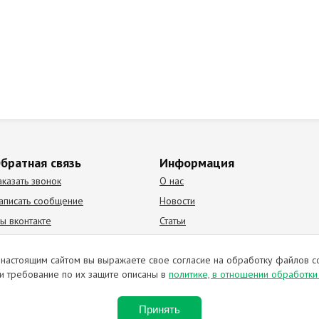
братная связь
Информация
аказать звонок
О нас
аписать сообщение
Новости
ы вконтакте
Статьи
К Видео канал
Партнеры
настоящим сайтом вы выражаете свое согласие на обработку файлов c
и требование по их защите описаны в
политике, в отношении обработк
ирование материалов запрещено. Отправляя любую форму на сайте, в
Принять