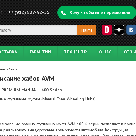
+7 (912) 827-92-55
43
Хочу, чтобы мне перезвонили
ОСТАВКА
ГАРАНТИИ
ТЕХЦЕНТР
О НАС
ОТЗ
ная
›
Статьи
исание хабов AVM
 PREMIUM MANUAL - 400 Series
ные ступичные муфты (Manual Free-Wheeling Hubs)
ользование ручных ступичных муфт AVM 400-й серии позволяет в полно
е реализовать внедорожные возможности автомобиля. Конструкция