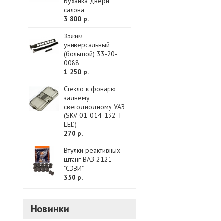
Буханка двери
салона
3 800 р.
Зажим
универсальный
(большой) 33-20-
0088
1 250 р.
Стекло к фонарю
заднему
светодиодному УАЗ
(SKV-01-014-132-T-
LED)
270 р.
Втулки реактивных
штанг ВАЗ 2121
"СЭВИ"
350 р.
Новинки