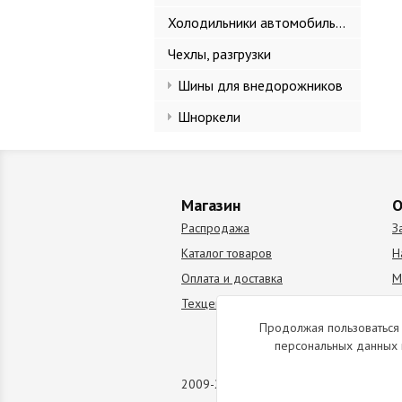
Холодильники автомобильные
Чехлы, разгрузки
Шины для внедорожников
Шноркели
Магазин
О
Распродажа
З
Каталог товаров
Н
Оплата и доставка
М
Техцентр
В
Продолжая пользоваться 
персональных данных 
2009-2026 © Все права защищены. Коп