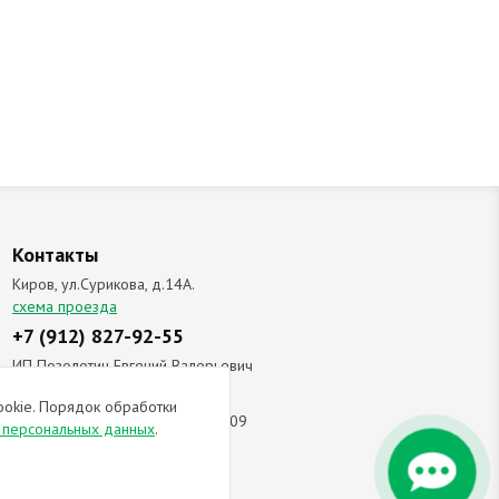
Контакты
Киров, ул.Сурикова, д.14А.
схема проезда
+7 (912) 827-92-55
ИП Позолотин Евгений Валерьевич
ИНН 434537218055 / ОГРН ИП
ookie. Порядок обработки
309434505600123 от 25.02.2009
и персональных данных
.
ы соглашаетесь с
политикой