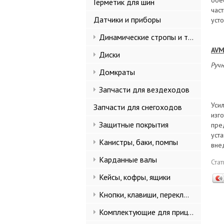
обе
Герметик для шин
час
Датчики и приборы
уст
Динамические стропы и такелаж
AVM
Диски
Ручн
Домкраты
Запчасти для вездеходов
Уси
Запчасти для снегоходов
изг
Защитные покрытия
пре
уст
Канистры, баки, помпы
вне
Карданные валы
Ста
Кейсы, кофры, ящики
Кнопки, клавиши, переключатели
Комплектующие для прицепов