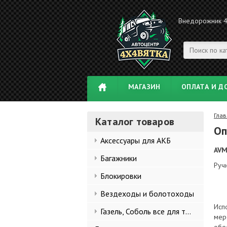
Внедорожник 
МАГАЗИН
ОПЛАТА И Д
Глав
Каталог товаров
Оп
Аксессуары для АКБ
AVM
Багажники
Руч
Блокировки
Вездеходы и болотоходы
Исп
Газель, Соболь все для тюнинга
мер