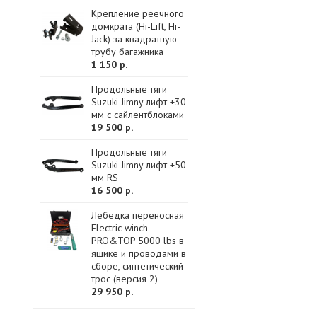
Крепление реечного
домкрата (Hi-Lift, Hi-
Jack) за квадратную
трубу багажника
1 150 р.
Продольные тяги
Suzuki Jimny лифт +30
мм с сайлентблоками
19 500 р.
Продольные тяги
Suzuki Jimny лифт +50
мм RS
16 500 р.
Лебедка переносная
Electric winch
PRO&TOP 5000 lbs в
ящике и проводами в
сборе, синтетический
трос (версия 2)
29 950 р.