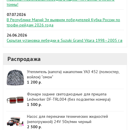
тонны!
07.07.2026
В Республике Марий Эл выявили победителей Кубка России по
трофи-рейдам 2026 года
26.06.2026
Скрытая установка лебедки в Suzuki Grand Vitara 1998–2005 г.в
Распродажа
Утеплитель (капота) накапотник УАЗ 452 (полиэстер,
войлок) "омон"
1 200 р.
Фонари задние светодиодные для прицепа
Ledworker DF-TRL004 (без подсветки номера)
1 500 р.
Насос для перекачки технических жидкостей
(непогружной) 24V 50л/мин черный
2 500 р.