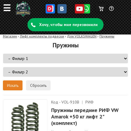
☰
Корзина
Задать
пуста
Хочу, чтобы мне перезвонили
вопрос
Магазин
›
Лифт комплекты подвески
›
Для VOLKSWAGEN
›
Пружины
Пружины
Сбросить
Код - VOL-910B
|
РИФ
Пружины передние РИФ VW
Amarok +50 кг лифт 2"
(комплект)