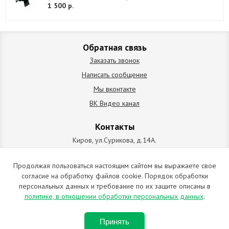
1 500 р.
Обратная связь
Заказать звонок
Написать сообщение
Мы вконтакте
ВК Видео канал
Контакты
Киров, ул.Сурикова, д.14А.
схема проезда
+7 (912) 827-92-55
Продолжая пользоваться настоящим сайтом вы выражаете свое
согласие на обработку файлов cookie. Порядок обработки
ИП Позолотин Евгений Валерьевич
персональных данных и требование по их защите описаны в
ИНН 434537218055 / ОГРН ИП 309434505600123 от 25.02.2009
политике, в отношении обработки персональных данных
.
2009-2026 © Все права защищены. Копирование материалов
Принять