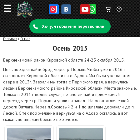
☰
Корзина
Задать
пуста
Хочу, чтобы мне перезвонили
вопрос
Главная
›
О нас
Осень 2015
Верхнекамский район Кировской области 24-25 октября 2015.
Цель поездки найти брод через р. Порыш. Чтобы уже в 2016 г
съездить из Кировской области на о. Адово. Мы были уже на этом
озере в 2013г. Заехали мы тогда с Пермского края, а вернулись
лесами Верхнекамского района Кировской области. Места знакомые.
Только в 2013 г волею случая, не смогли найти приемлимый
переезд через р. Порыш и ушли на запад . На остаток железной
дороги Вятлага. Через п.Сосновый 2 и 1 по шпалам доскакали до п.
Лесной. С тех пор желание вернуться на о.Адово осталось, а вот
скакать по шпалам больше не хочется.