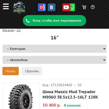
☰
Корзина
Задать
пуста
Хочу, чтобы мне перезвонили
вопрос
Магазин
›
16"
16"
Сбросить
Код - ETL30024400
|
16"
Шина Maxxis Mud Trepador
М9060 38.5x12.5-16LT 128K
50 400 р.
В наличии