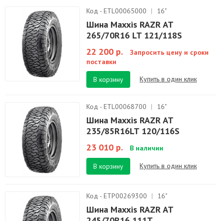
Код - ETL00065000
|
16"
Шина Maxxis RAZR AT
265/70R16 LT 121/118S
22 200 р.
Запросить цену и сроки
поставки
Купить в один клик
В корзину
Код - ETL00068700
|
16"
Шина Maxxis RAZR AT
235/85R16LT 120/116S
23 010 р.
В наличии
Купить в один клик
В корзину
Код - ETP00269300
|
16"
Шина Maxxis RAZR AT
245/70R16 111T