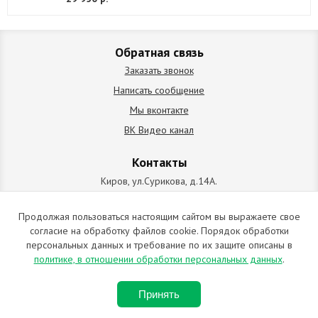
Обратная связь
Заказать звонок
Написать сообщение
Мы вконтакте
ВК Видео канал
Контакты
Киров, ул.Сурикова, д.14А.
схема проезда
+7 (912) 827-92-55
Продолжая пользоваться настоящим сайтом вы выражаете свое
согласие на обработку файлов cookie. Порядок обработки
ИП Позолотин Евгений Валерьевич
персональных данных и требование по их защите описаны в
ИНН 434537218055 / ОГРН ИП 309434505600123 от 25.02.2009
политике, в отношении обработки персональных данных
.
2009-2026 © Все права защищены. Копирование материалов
Принять
запрещено. Отправляя любую форму на сайте, вы соглашаетесь с