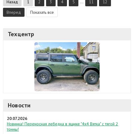
Назад
1
2
3
4
5
...
11
12
Вперед
Показать все
Техцентр
Новости
20.07.2026
Новинка! Переносная лебедка в ящике "4х4 Вятка" с тягой 2
тонны!