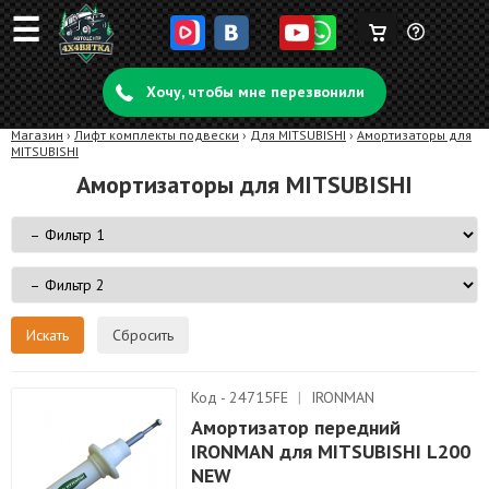
☰
Корзина
Задать
пуста
Хочу, чтобы мне перезвонили
вопрос
Магазин
›
Лифт комплекты подвески
›
Для MITSUBISHI
›
Амортизаторы для
MITSUBISHI
Амортизаторы для MITSUBISHI
Сбросить
Код - 24715FE
|
IRONMAN
Амортизатор передний
IRONMAN для MITSUBISHI L200
NEW