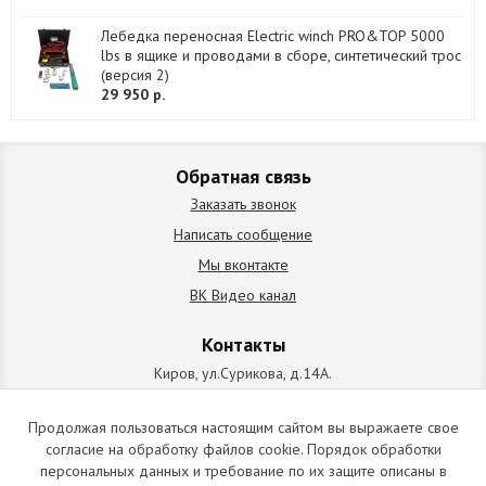
Лебедка переносная Electric winch PRO&TOP 5000
lbs в ящике и проводами в сборе, синтетический трос
(версия 2)
29 950 р.
Обратная связь
Заказать звонок
Написать сообщение
Мы вконтакте
ВК Видео канал
Контакты
Киров, ул.Сурикова, д.14А.
схема проезда
+7 (912) 827-92-55
Продолжая пользоваться настоящим сайтом вы выражаете свое
согласие на обработку файлов cookie. Порядок обработки
ИП Позолотин Евгений Валерьевич
персональных данных и требование по их защите описаны в
ИНН 434537218055 / ОГРН ИП 309434505600123 от 25.02.2009