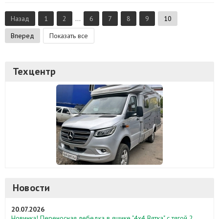
Назад
1
2
...
6
7
8
9
10
Вперед
Показать все
Техцентр
Новости
20.07.2026
Новинка! Переносная лебедка в ящике "4х4 Вятка" с тягой 2