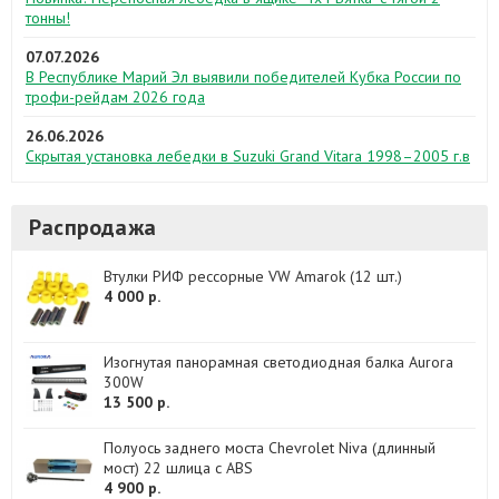
тонны!
07.07.2026
В Республике Марий Эл выявили победителей Кубка России по
трофи-рейдам 2026 года
26.06.2026
Скрытая установка лебедки в Suzuki Grand Vitara 1998–2005 г.в
Распродажа
Втулки РИФ рессорные VW Amarok (12 шт.)
4 000 р.
Изогнутая панорамная светодиодная балка Aurora
300W
13 500 р.
Полуось заднего моста Chevrolet Niva (длинный
мост) 22 шлица с ABS
4 900 р.