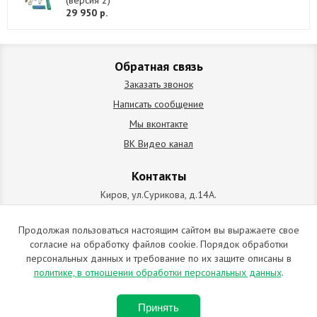
(версия 2)
29 950 р.
Обратная связь
Заказать звонок
Написать сообщение
Мы вконтакте
ВК Видео канал
Контакты
Киров, ул.Сурикова, д.14А.
схема проезда
+7 (912) 827-92-55
Продолжая пользоваться настоящим сайтом вы выражаете свое
согласие на обработку файлов cookie. Порядок обработки
ИП Позолотин Евгений Валерьевич
персональных данных и требование по их защите описаны в
ИНН 434537218055 / ОГРН ИП 309434505600123 от 25.02.2009
политике, в отношении обработки персональных данных
.
2009-2026 © Все права защищены. Копирование материалов
Принять