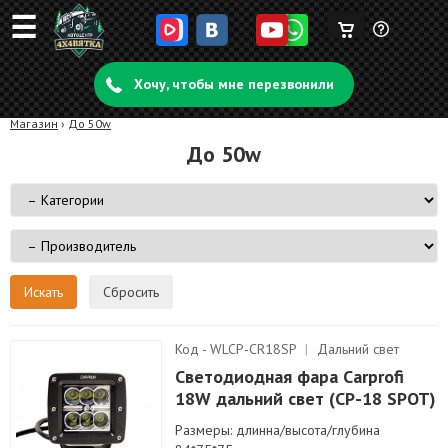
☰
Корзина
Задать
пуста
Хочу, чтобы мне перезвонили
вопрос
Магазин
›
До 50w
До 50w
Сбросить
Код - WLCP-CR18SP
|
Дальний свет
Светодиодная фара Carprofi
18W дальний свет (CP-18 SPOT)
Размеры: длинна/высота/глубина