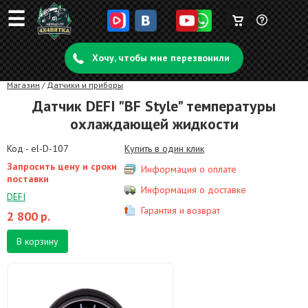
☰
Корзина
Задать
пуста
Хочу, чтобы мне перезвонили
вопрос
Магазин
/
Датчики и приборы
Датчик DEFI "BF Style" температуры
охлаждающей жидкости
Код - el-D-107
Купить в один клик
Запросить цену и сроки
Информация о оплате
поставки
Информация о доставке
DEFI
Гарантия и возврат
2 800
р.
В корзину