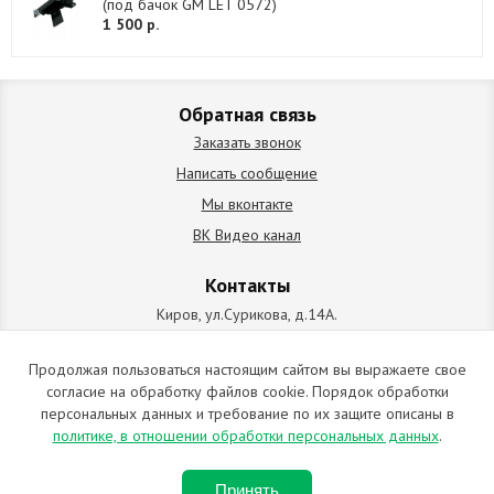
(под бачок GM LET 0572)
1 500 р.
Обратная связь
Заказать звонок
Написать сообщение
Мы вконтакте
ВК Видео канал
Контакты
Киров, ул.Сурикова, д.14А.
схема проезда
+7 (912) 827-92-55
Продолжая пользоваться настоящим сайтом вы выражаете свое
согласие на обработку файлов cookie. Порядок обработки
ИП Позолотин Евгений Валерьевич
персональных данных и требование по их защите описаны в
ИНН 434537218055 / ОГРН ИП 309434505600123 от 25.02.2009
политике, в отношении обработки персональных данных
.
2009-2026 © Все права защищены. Копирование материалов
Принять