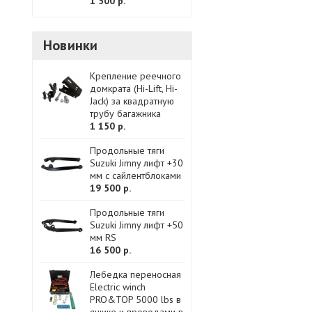
1 500 р.
Новинки
Крепление реечного
домкрата (Hi-Lift, Hi-
Jack) за квадратную
трубу багажника
1 150 р.
Продольные тяги
Suzuki Jimny лифт +30
мм с сайлентблоками
19 500 р.
Продольные тяги
Suzuki Jimny лифт +50
мм RS
16 500 р.
Лебедка переносная
Electric winch
PRO&TOP 5000 lbs в