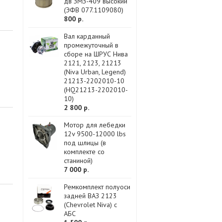
дв ЗМЗ-409 высокий
(ЭФВ 077.1109080)
800 р.
Вал карданный
промежуточный в
сборе на ШРУС Нива
2121, 2123, 21213
(Niva Urban, Legend)
21213-2202010-10
(HQ21213-2202010-
10)
2 800 р.
Мотор для лебедки
12v 9500-12000 lbs
под шлицы (в
комплекте со
станиной)
7 000 р.
Ремкомплект полуоси
задней ВАЗ 2123
(Chevrolet Niva) с
АБС