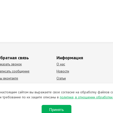
братная связь
Информация
аказать звонок
О нас
аписать сообщение
Новости
ы вконтакте
Статьи
К Видео канал
Партнеры
настоящим сайтом вы выражаете свое согласие на обработку файлов c
и требование по их защите описаны в
политике, в отношении обработк
ирование материалов запрещено. Отправляя любую форму на сайте, в
Принять