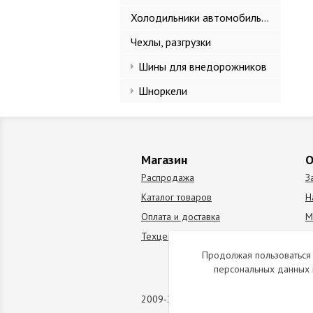
Холодильники автомобильные
Чехлы, разгрузки
Шины для внедорожников
Шноркели
Магазин
О
Распродажа
З
Каталог товаров
Н
Оплата и доставка
М
Техцентр
В
Продолжая пользоваться 
персональных данных 
2009-2026 © Все права защищены. Коп