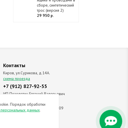
ящике и проводами в
сборе, синтетический
трос (версия 2)
29 950 р.
Контакты
Киров, ул.Сурикова, д.14А.
схема проезда
+7 (912) 827-92-55
ИП Позолотин Евгений Валерьевич
ИНН 434537218055 / ОГРН ИП
ookie. Порядок обработки
309434505600123 от 25.02.2009
и персональных данных
.
ы соглашаетесь с
политикой