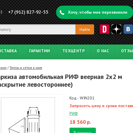
+7 (912) 827-92-55
43
Хочу, чтобы мне перезвонили
ОСТАВКА
ГАРАНТИИ
ТЕХЦЕНТР
О НАС
ОТЗ
азин
/
Тенты и сетки к ним
ркиза автомобильная РИФ веерная 2х2 м
аскрытие левостороннее)
Код - WIN201
Запросить цену и сроки постав
РИФ
18 560
р.
В корзину