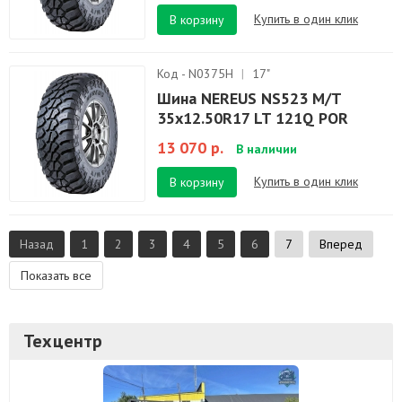
Купить в один клик
В корзину
Код - N0375H
|
17"
Шина NEREUS NS523 M/T
35x12.50R17 LT 121Q POR
13 070 р.
В наличии
Купить в один клик
В корзину
Назад
1
2
3
4
5
6
7
Вперед
Показать все
Техцентр