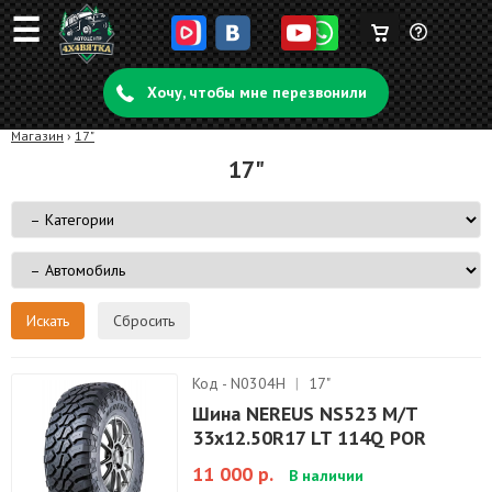
☰
Корзина
Задать
пуста
Хочу, чтобы мне перезвонили
вопрос
Магазин
›
17"
17"
Сбросить
Код - N0304H
|
17"
Шина NEREUS NS523 M/T
33x12.50R17 LT 114Q POR
11 000 р.
В наличии