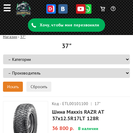
☰
Корзина
Задать
пуста
Хочу, чтобы мне перезвонили
вопрос
Магазин
›
37"
37"
Сбросить
Код - ETL00101100
|
17"
Шина Maxxis RAZR AT
37x12.5R17LT 128R
36 800 р.
В наличии