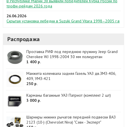
В Республике Марий Эл выявили победителей Кубка России по
трофи-рейдам 2026 года
26.06.2026
Скрытая установка лебедки в Suzuki Grand Vitara 1998–2005 г.в
Распродажа
Проставка РИФ под переднюю пружину Jeep Grand
Cherokee WJ 1998-2004 30 мм полиуретан
1 400 р.
Манжета коленвала задняя Газель УАЗ дв.ЗМЗ-406,
409, УМЗ-421
250 р.
Карманы багажные УАЗ Патриот (комплект 2 шт)
3 000 р.
Шарниры нижних рычагов передней подвески ВАЗ
2123 (10-) (Chevrolet Niva) "Сэви - Эксперт"