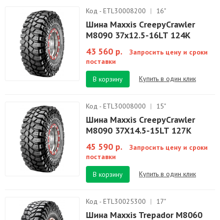
Код - ETL30008200
|
16"
Шина Maxxis CreepyCrawler
M8090 37x12.5-16LT 124K
43 560 р.
Запросить цену и сроки
поставки
Купить в один клик
В корзину
Код - ETL30008000
|
15"
Шина Maxxis CreepyCrawler
M8090 37X14.5-15LT 127K
45 590 р.
Запросить цену и сроки
поставки
Купить в один клик
В корзину
Код - ETL30025300
|
17"
Шина Maxxis Trepador M8060