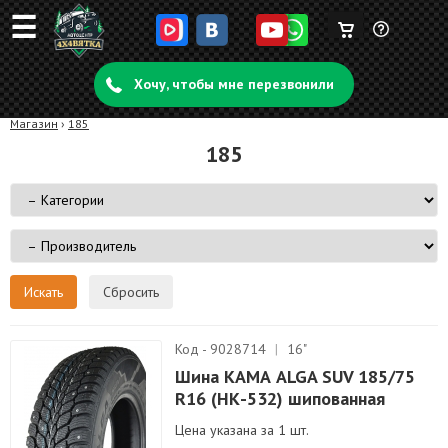
☰
Корзина
Задать
пуста
Хочу, чтобы мне перезвонили
вопрос
Магазин
›
185
185
Сбросить
Код - 9028714
|
16"
Шина КАМА ALGA SUV 185/75
R16 (НК-532) шипованная
Цена указана за 1 шт.