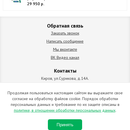
29 950 р.
Обратная связь
Заказать звонок
Написать сообщение
Мы вконтакте
ВК Видео канал
Контакты
Киров, ул.Сурикова, д.14А.
схема проезда
+7 (912) 827-92-55
Продолжая пользоваться настоящим сайтом вы выражаете свое
согласие на обработку файлов cookie. Порядок обработки
ИП Позолотин Евгений Валерьевич
персональных данных и требование по их защите описаны в
ИНН 434537218055 / ОГРН ИП 309434505600123 от 25.02.2009
политике, в отношении обработки персональных данных
.
2009-2026 © Все права защищены. Копирование материалов
Принять