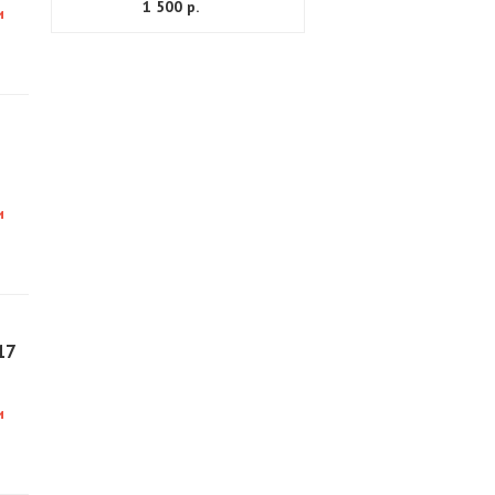
1 500 р.
и
и
17
и