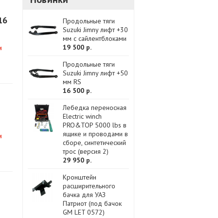
16
Продольные тяги
Suzuki Jimny лифт +30
мм с сайлентблоками
19 500 р.
и
Продольные тяги
Suzuki Jimny лифт +50
мм RS
16 500 р.
Лебедка переносная
Electric winch
PRO&TOP 5000 lbs в
ящике и проводами в
и
сборе, синтетический
трос (версия 2)
29 950 р.
Кронштейн
расширительного
бачка для УАЗ
Патриот (под бачок
GM LET 0572)