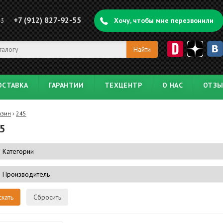
+7 (912) 827-92-55
43
Хочу, чтобы мне перезвонили
ОСТАВКА
ГАРАНТИИ
ТЕХЦЕНТР
О НАС
ОТЗ
азин
›
245
5
Сбросить