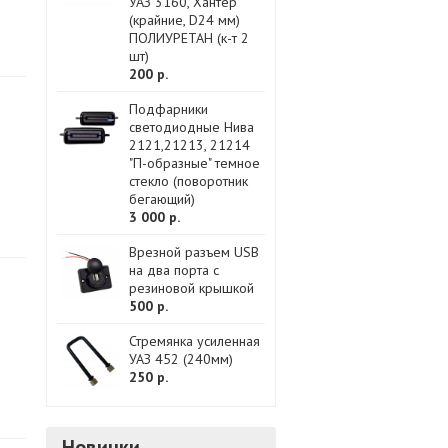
УАЗ 3160, Хантер
(крайние, D24 мм)
ПОЛИУРЕТАН (к-т 2
шт)
200 р.
Подфарники
светодиодные Нива
2121,21213, 21214
"П-образные" темное
стекло (поворотник
бегающий)
3 000 р.
Врезной разъем USB
на два порта с
резиновой крышкой
500 р.
Стремянка усиленная
УАЗ 452 (240мм)
250 р.
Новинки