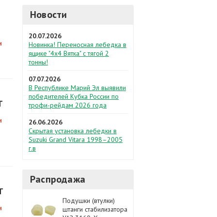
Новости
20.07.2026
и
Новинка! Переносная лебедка в
ящике "4х4 Вятка" с тягой 2
тонны!
07.07.2026
В Республике Марий Эл выявили
победителей Кубка России по
T
трофи-рейдам 2026 года
и
26.06.2026
Скрытая установка лебедки в
Suzuki Grand Vitara 1998–2005
г.в
Распродажа
T
Подушки (втулки)
и
штанги стабилизатора