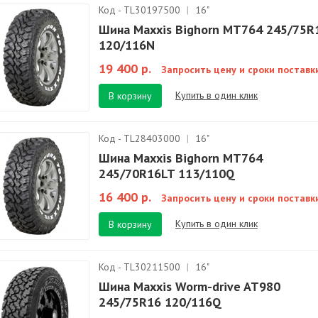
Код - TL30197500
|
16"
Шина Maxxis Bighorn MT764 245/75R
120/116N
19 400 р.
Запросить цену и сроки поставк
Купить в один клик
В корзину
Код - TL28403000
|
16"
Шина Maxxis Bighorn MT764
245/70R16LT 113/110Q
16 400 р.
Запросить цену и сроки поставк
Купить в один клик
В корзину
Код - TL30211500
|
16"
Шина Maxxis Worm-drive AT980
245/75R16 120/116Q