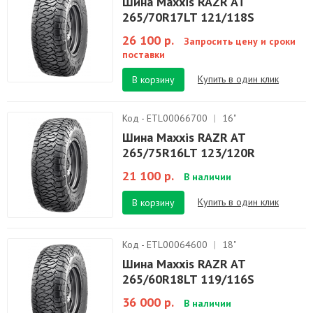
Шина Maxxis RAZR AT
265/70R17LT 121/118S
26 100 р.
Запросить цену и сроки
поставки
Купить в один клик
В корзину
Код - ETL00066700
|
16"
Шина Maxxis RAZR AT
265/75R16LT 123/120R
21 100 р.
В наличии
Купить в один клик
В корзину
Код - ETL00064600
|
18"
Шина Maxxis RAZR AT
265/60R18LT 119/116S
36 000 р.
В наличии