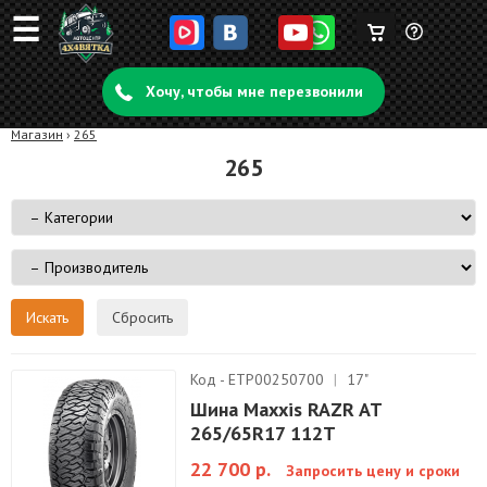
☰
Корзина
Задать
пуста
Хочу, чтобы мне перезвонили
вопрос
Магазин
›
265
265
Сбросить
Код - ETP00250700
|
17"
Шина Maxxis RAZR AT
265/65R17 112T
22 700 р.
Запросить цену и сроки