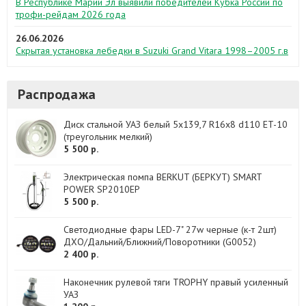
В Республике Марий Эл выявили победителей Кубка России по
трофи-рейдам 2026 года
26.06.2026
Скрытая установка лебедки в Suzuki Grand Vitara 1998–2005 г.в
Распродажа
Диск стальной УАЗ белый 5x139,7 R16x8 d110 ET-10
(треугольник мелкий)
5 500 р.
Электрическая помпа BERKUT (БЕРКУТ) SMART
POWER SP2010EP
5 500 р.
Светодиодные фары LED-7" 27w черные (к-т 2шт)
ДХО/Дальний/Ближний/Поворотники (G0052)
2 400 р.
Наконечник рулевой тяги TROPHY правый усиленный
УАЗ