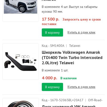
В комплекте 4 шт. Выступ за габариты
кузова: 90 мм.
17 500 р.
Запросить цену и сроки
поставки
Купить в один клик
В корзину
Код - SM1400A
|
Telawei
Шноркель Volkswagen Amarok
(TDi400 Twin Turbo Intercooled
2.0Litre) Telawei
В комплекте 1 шт.
4 000 р.
В наличии
Купить в один клик
В корзину
Код - 1670-52065BL+20A17
|
Off-Road-
Weels
Диск усиленный VW Amarok