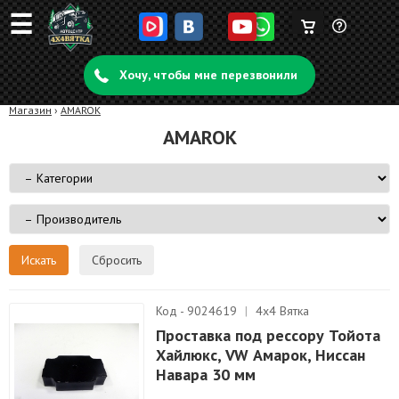
☰
Корзина
Задать
пуста
Хочу, чтобы мне перезвонили
вопрос
Магазин
›
AMAROK
AMAROK
Сбросить
Код - 9024619
|
4х4 Вятка
Проставка под рессору Тойота
Хайлюкс, VW Амарок, Ниссан
Навара 30 мм